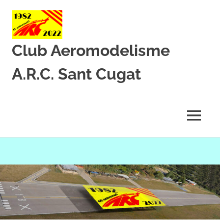
Club Aeromodelisme
A.R.C. Sant Cugat
Des
de
1982
MENU
amb
l’aeromodelisme
Skip
to
content