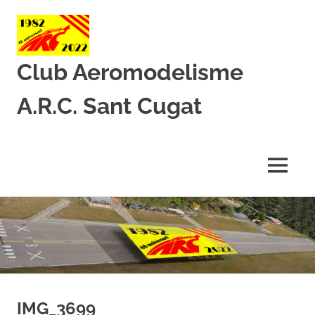
Club Aeromodelisme
A.R.C. Sant Cugat
Des
de
1982
MENU
amb
l’aeromodelisme
Skip
to
content
IMG_3699