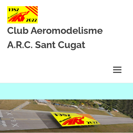
Club Aeromodelisme
A.R.C. Sant Cugat
Des
de
1982
MENU
amb
l’aeromodelisme
Skip
to
content