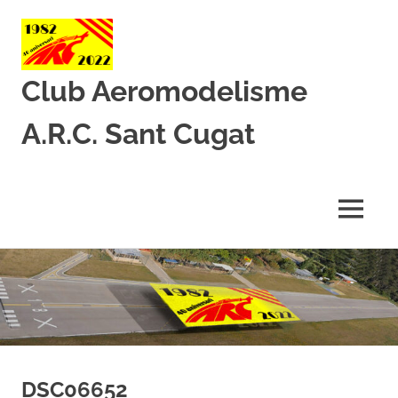
Club Aeromodelisme
A.R.C. Sant Cugat
Des
de
1982
MENU
amb
l’aeromodelisme
Skip
to
content
DSC06652