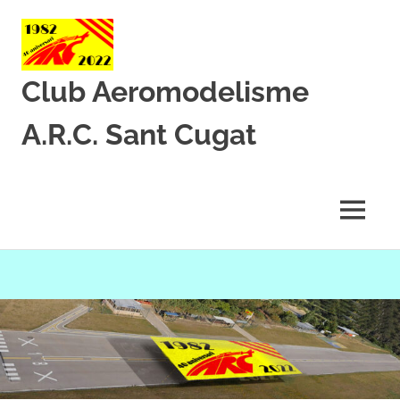
Club Aeromodelisme
A.R.C. Sant Cugat
Des
de
1982
MENU
amb
l’aeromodelisme
Skip
to
content