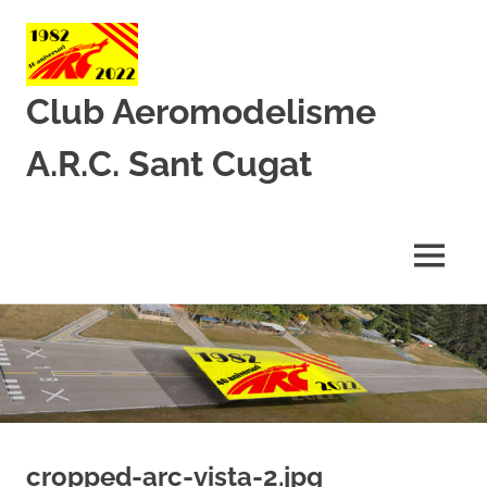
Club Aeromodelisme
A.R.C. Sant Cugat
Des
de
1982
MENU
amb
l’aeromodelisme
Skip
to
content
cropped-arc-vista-2.jpg