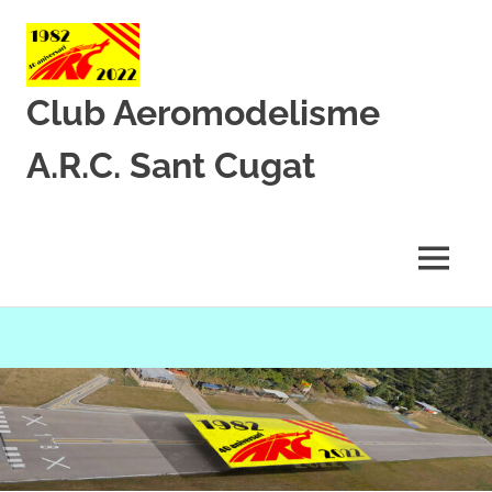
Club Aeromodelisme
A.R.C. Sant Cugat
Des
de
1982
MENU
amb
l’aeromodelisme
Skip
to
content