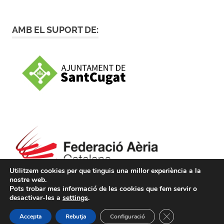
AMB EL SUPORT DE:
Utilitzem cookies per que tinguis una millor experiència a la
nostre web.
Pots trobar mes informació de les cookies que fem servir o
desactivar-les a
settings
.
WordPress Theme: Poseidon by ThemeZee.
TANCA EL BÀNE
Accepta
Rebutja
Configuració