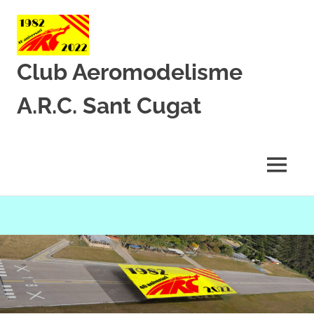
Club Aeromodelisme
A.R.C. Sant Cugat
Des
de
1982
MENU
amb
l’aeromodelisme
Skip
to
content