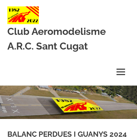
Club Aeromodelisme
A.R.C. Sant Cugat
Des
de
1982
MENU
amb
l’aeromodelisme
Skip
to
content
BALANÇ PERDUES I GUANYS 2024