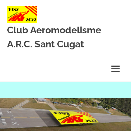
Club Aeromodelisme
A.R.C. Sant Cugat
Des
de
1982
MENU
amb
l’aeromodelisme
Skip
to
content