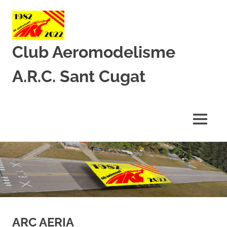
Club Aeromodelisme
A.R.C. Sant Cugat
Des
de
1982
MENU
amb
l’aeromodelisme
Skip
to
content
ARC AERIA