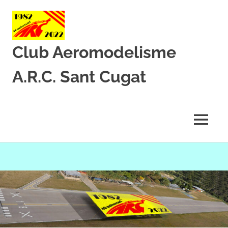
Club Aeromodelisme
A.R.C. Sant Cugat
Des
de
1982
MENU
amb
l’aeromodelisme
Skip
to
content