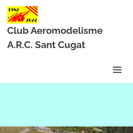
Club Aeromodelisme
A.R.C. Sant Cugat
Des
de
1982
MENU
amb
l’aeromodelisme
Skip