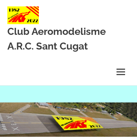
Club Aeromodelisme
A.R.C. Sant Cugat
Des
de
1982
MENU
amb
l’aeromodelisme
Skip
to
content