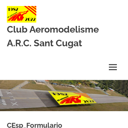
Club Aeromodelisme
A.R.C. Sant Cugat
Des
de
1982
MENU
amb
l’aeromodelisme
Skip
to
content
CEsp_Formulario