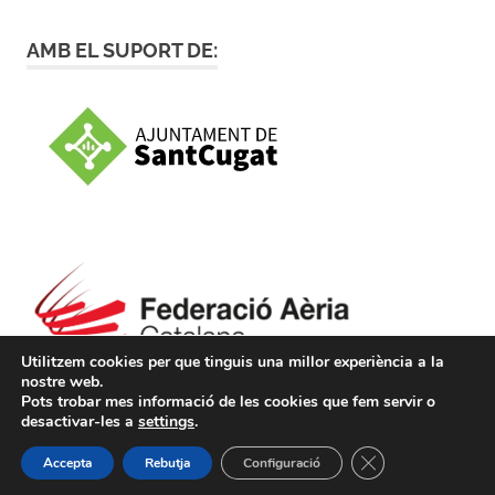
AMB EL SUPORT DE:
Utilitzem cookies per que tinguis una millor experiència a la
nostre web.
Pots trobar mes informació de les cookies que fem servir o
desactivar-les a
settings
.
WordPress Theme: Poseidon by ThemeZee.
TANCA EL BÀNE
Accepta
Rebutja
Configuració