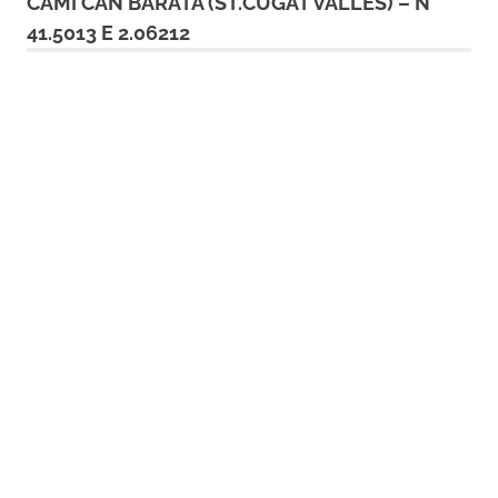
CAMÍ CAN BARATA (ST.CUGAT VALLÈS) – N
41.5013 E 2.06212