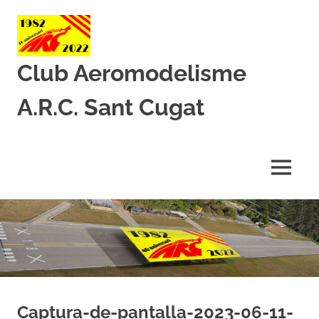
Club Aeromodelisme
A.R.C. Sant Cugat
Des
de
1982
MENU
amb
l’aeromodelisme
Skip
to
content
Captura-de-pantalla-2023-06-11-