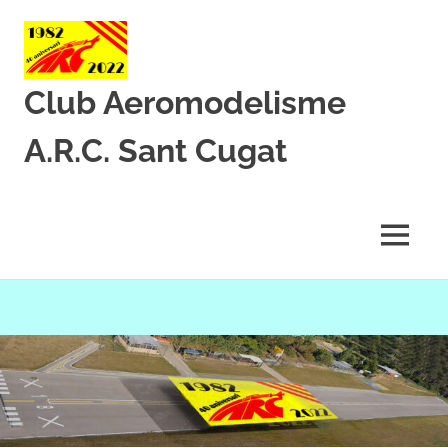
Club Aeromodelisme
A.R.C. Sant Cugat
Des
de
1982
MENU
amb
l’aeromodelisme
Skip
to
content